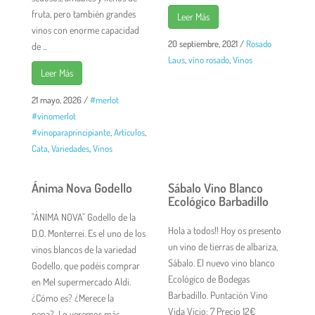
fruta, pero también grandes
Leer Más
vinos con enorme capacidad
20 septiembre, 2021
/
Rosado
de ...
Laus
,
vino rosado
,
Vinos
Leer Más
21 mayo, 2026
/
#merlot
#vinomerlot
#vinoparaprincipiante
,
Artículos
,
Cata
,
Variedades
,
Vinos
Ánima Nova Godello
Sábalo Vino Blanco
Ecológico Barbadillo
"ÁNIMA NOVA" Godello de la
Hola a todos!! Hoy os presento
D.O. Monterrei. Es el uno de los
un vino de tierras de albariza,
vinos blancos de la variedad
Sábalo. El nuevo vino blanco
Godello, que podéis comprar
Ecológico de Bodegas
en Mel supermercado Aldi.
Barbadillo. Puntación Vino
¿Cómo es? ¿Merece la
Vida Vicio: 7 Precio 12€
pena?...Lo veremos más