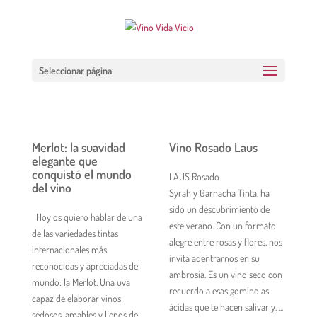
Seleccionar página
Merlot: la suavidad
Vino Rosado Laus
elegante que
conquistó el mundo
LAUS Rosado
del vino
Syrah y Garnacha Tinta, ha
sido un descubrimiento de
Hoy os quiero hablar de una
este verano. Con un formato
de las variedades tintas
alegre entre rosas y flores, nos
internacionales más
invita adentrarnos en su
reconocidas y apreciadas del
ambrosía. Es un vino seco con
mundo: la Merlot. Una uva
recuerdo a esas gominolas
capaz de elaborar vinos
ácidas que te hacen salivar y, ...
sedosos, amables y llenos de