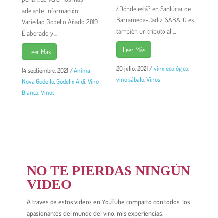
¿Dónde está? en Sanlúcar de
adelante. Información:
Barrameda-Cádiz. SÁBALO es
Variedad Godello Añado 2019
también un tributo al ...
Elaborado y ...
Leer Más
Leer Más
20 julio, 2021
/
vino ecológico
,
14 septiembre, 2021
/
Anima
vino sábalo
,
Vinos
Nova Godello
,
Godello Aldi
,
Vino
Blanco
,
Vinos
NO TE PIERDAS NINGÚN
VIDEO
A través de estos vídeos en YouTube comparto con todos los
apasionantes del mundo del vino, mis experiencias,