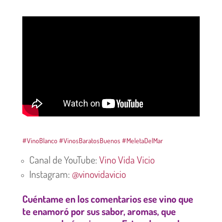
#VinoBlanco
#VinosBaratosBuenos
#MeletaDelMar
Canal de YouTube:
Vino Vida Vicio
Instagram:
@vinovidavicio
Cuéntame en los comentarios ese vino que
te enamoró por sus sabor, aromas, que