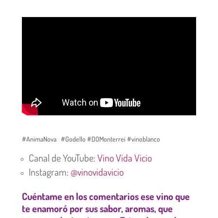
#AnimaNova #Godello #DOMonterrei #vinoblanco
Canal de YouTube:
Vino Vida Vicio
Instagram:
@vinovidavicio
Cuéntame en los comentarios ese vino que
te enamoró por sus sabor, aromas, que