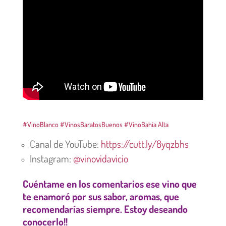
#VinoBlanco
#VinosBaratosBuenos
#VinoBahía Alta
Canal de YouTube:
https://cutt.ly/8yqzbhs
Instagram:
@vinovidavicio
Cuéntame en los comentarios ese vino que
te enamoró por sus sabor, aromas, que
recomendarías siempre. Estoy deseando
conocerlo!!