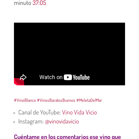
minuto
37:05
#VinoBlanco
#VinosBaratosBuenos
#MeletaDelMar
Canal de YouTube:
Vino Vida Vicio
Instagram:
@vinovidavicio
Cuéntame en los comentarios ese vino que