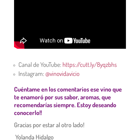
Canal de YouTube:
https://cutt.ly/8yqzbhs
Instagram:
@vinovidavicio
Cuéntame en los comentarios ese vino que
te enamoró por sus sabor, aromas, que
recomendarías siempre. Estoy deseando
conocerlo!!
Gracias por estar al otro lado!
Yolanda Hidalgo