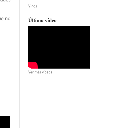
Vinos
ue no
Último vídeo
Ver más vídeos