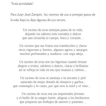
“fruta acristalada”.
Para Juan José Zampini, los racimos de uva a semejan pasos de
la vida. Aquí os dejo algunos de sus versos.
Un racimo de uvas semejan pasos de tu vida;
dejando los sabores más variados y dulces
que aun recuerda tu cuerpo, boca y corazón…
Un racimo que sus frutos son translucidos y claros
otros vigorosos y fuertes, algunos agrios y amargos
muchos perfumados y maduros con cepa añeja…
Un racimo de uvas son tus lágrimas cuando brotan
alegres o tristes, salobres o dulces, claras o brillantes
así se refleja la vida en tus ojos mansos y calmos…
Un racimo de uvas se asemeja a tu encanto y piel
naturales de mujer dotada de donaires y garbos ,
que contemplo y le canto, por qué eres la miel y el vino…
Un racimo de uvas son tus inquietudes jóvenes
y el bullir de tu sangre fuerte ,alegran a los hechiceros
que preparan sus brebajes de amores y pasiones…