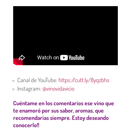
Canal de YouTube:
https://cutt.ly/8yqzbhs
Instagram:
@vinovidavicio
Cuéntame en los comentarios ese vino que
te enamoró por sus sabor, aromas, que
recomendarías siempre. Estoy deseando
conocerlo!!