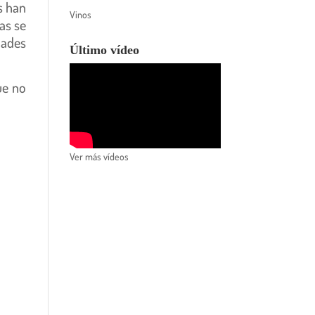
s han
Vinos
as se
dades
Último vídeo
ue no
Ver más vídeos