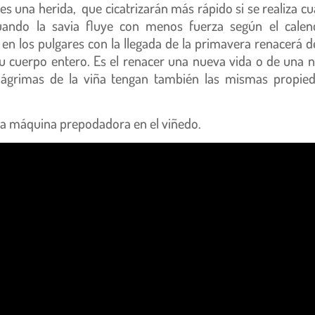
 es una herida, que cicatrizarán más rápido si se realiza c
ando la savia fluye con menos fuerza según el calen
n los pulgares con la llegada de la primavera renacerá d
su cuerpo entero. Es el renacer una nueva vida o de una 
 lágrimas de la viña tengan también las mismas propie
la máquina prepodadora en el viñedo.