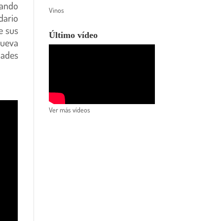
uando
Vinos
dario
e sus
Último vídeo
nueva
dades
Ver más vídeos