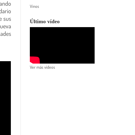
uando
Vinos
dario
e sus
Último vídeo
nueva
dades
Ver más vídeos