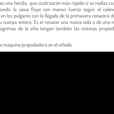
 es una herida, que cicatrizarán más rápido si se realiza c
ando la savia fluye con menos fuerza según el calen
n los pulgares con la llegada de la primavera renacerá d
su cuerpo entero. Es el renacer una nueva vida o de una 
 lágrimas de la viña tengan también las mismas propie
la máquina prepodadora en el viñedo.