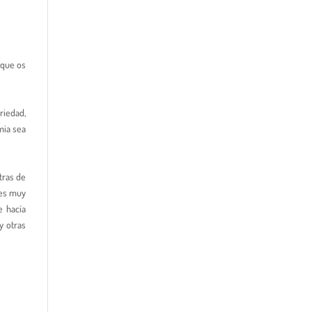
nque os
riedad,
mia sea
tras de
nes muy
e hacía
y otras