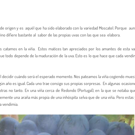
a de origen y es aquél que ha sido elaborado con la variedad Moscatel. Porque au
no difiere bastante al sabor de las propias uvas con las que sea elabora.
s catamos en la viña. Estos matices tan apreciados por los amantes de esta va
que todo depende de la maduración de la uva. Esto es lo que hace que cada vendi
l decidir cuándo será el esperado momento. Nos pateamos la viña cogiendo mues
gún año es igual. Cada uno trae consigo sus propias sorpresas. En algunas ocasio
otras no tanto. En una viña cerca de Redondo (Portugal), en la que se notaba qu
emente una araña más propia de una inhóspita selva que de una viña. Pero estas 
na vendimia.