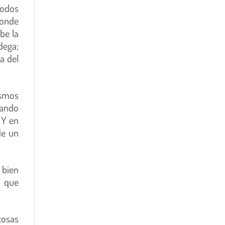
odos
donde
be la
dega;
a del
ismos
iando
 Y en
de un
 bien
l que
cosas