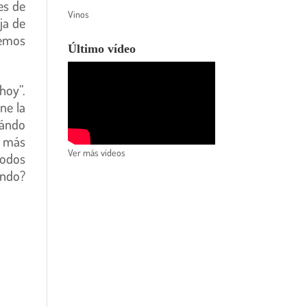
es de
Vinos
ja de
nemos
Último vídeo
hoy”.
ne la
uándo
Y más
Ver más vídeos
todos
ándo?